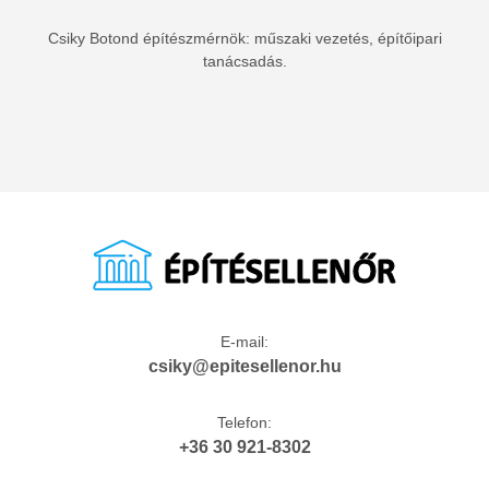
Csiky Botond építészmérnök: műszaki vezetés, építőipari
tanácsadás.
E-mail:
csiky@epitesellenor.hu
Telefon:
+36 30 921-8302