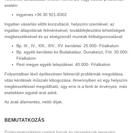
esetén:
ingyenes +36 30 921-8302
Ingatlan vásárlás előtti konzultáció, helyszíni szemlével, az
ingatlan állapotának felmérésével, továbbfejlesztési lehetőségek
megbeszélésével és az elvégzendő munkák költségvonzatával:
Bp. III., IV., XIII., XIV., XV. kerületei: 25.000- Ft/alkalom
Bp. egyéb kerületei és Budakalász, Dunakeszi, Fót: 30.000-
Ft/alkalom
Pest megye egyéb települései: 40.000- Ft/alkalom
Folyamatban lévő építkezésen felmerült problémák megoldása,
vitás kérdések műszaki kibogozása. Amennyiben ez egy helyszíni
megbeszéléssel megoldható, úgy erre is a fenti ár érvényes, más
esetekben egyedi árat adok.
Az árak áfamentes, nettó díjak.
BEMUTATKOZÁS
Építészmérnökként családi házak és társasházak tervezési,