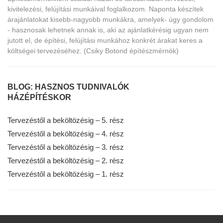
kivitelezési, felújítási munkáival foglalkozom. Naponta készítek
árajánlatokat kisebb-nagyobb munkákra, amelyek- úgy gondolom
- hasznosak lehetnek annak is, aki az ajánlatkérésig ugyan nem
jutott el, de építési, felújítási munkához konkrét árakat keres a
költségei tervezéséhez. (Csiky Botond építészmérnök)
BLOG: HASZNOS TUDNIVALÓK
HÁZÉPÍTÉSKOR
Tervezéstől a beköltözésig – 5. rész
Tervezéstől a beköltözésig – 4. rész
Tervezéstől a beköltözésig – 3. rész
Tervezéstől a beköltözésig – 2. rész
Tervezéstől a beköltözésig – 1. rész