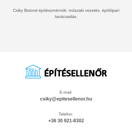
Csiky Botond építészmérnök: műszaki vezetés, építőipari
tanácsadás.
E-mail:
csiky@epitesellenor.hu
Telefon:
+36 30 921-8302