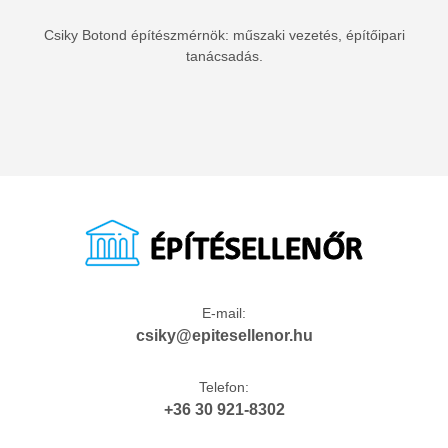
Csiky Botond építészmérnök: műszaki vezetés, építőipari
tanácsadás.
E-mail:
csiky@epitesellenor.hu
Telefon:
+36 30 921-8302