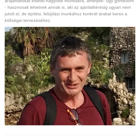
árajánlatokat kisebb-nagyobb munkákra, amelyek- úgy gondolom
- hasznosak lehetnek annak is, aki az ajánlatkérésig ugyan nem
jutott el, de építési, felújítási munkához konkrét árakat keres a
költségei tervezéséhez.