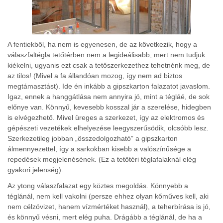
A fentiekből, ha nem is egyenesen, de az következik, hogy a
válaszfaltégla tetőtérben nem a legideálisabb, mert nem tudjuk
kiékelni, ugyanis ezt csak a tetőszerkezethez tehetnénk meg, de
az tilos! (Mivel a fa állandóan mozog, így nem ad biztos
megtámasztást). Ide én inkább a gipszkarton falazatot javaslom.
Igaz, ennek a hanggátlása nem annyira jó, mint a tégláé, de sok
előnye van. Könnyű, kevesebb kosszal jár a szerelése, hidegben
is elvégezhető. Mivel üreges a szerkezet, így az elektromos és
gépészeti vezetékek elhelyezése leegyszerűsödik, olcsóbb lesz.
Szerkezetileg jobban „összedolgozható” a gipszkarton
álmennyezettel, így a sarkokban kisebb a valószínűsége a
repedések megjelenésének. (Ez a tetőtéri téglafalaknál elég
gyakori jelenség).
Az ytong válaszfalazat egy köztes megoldás. Könnyebb a
téglánál, nem kell vakolni (persze ehhez olyan kőműves kell, aki
nem célzóvizet, hanem vízmértéket használ), a teherbírása is jó,
és könnyű vésni, mert elég puha. Drágább a téglánál, de ha a