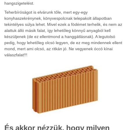
hangszigetelést.
Teherbíróságot is elvárunk tőle, mert egy-egy
konyhaszekrénynek, könyvespolcnak telepakolt állapotban
tekintélyes súlya lehet. Mivel ezek a födémet terhelik, és nem az
alattuk álló másik falat, így lehetőleg könnyű anyagból kell
készüljenek (de ez ellentmond a hanggátlásnak). A legutolsó
pedig, hogy lehetőleg olcsó legyen, de ez meg mindennek ellent
mond, mert ami olcsó, az ritkán jó. Ne vegyenek óccó kínai
válaszfalat!!!
És akkor nézzük, hogy milyen