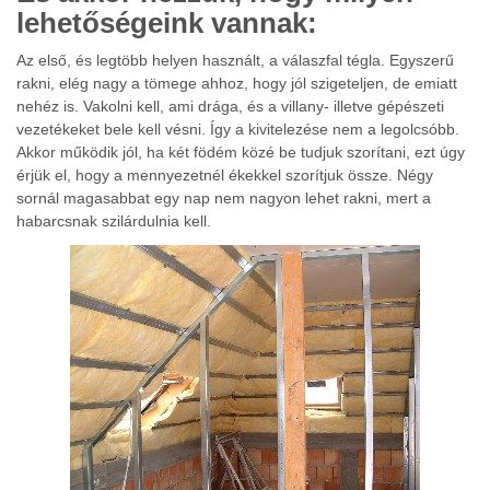
lehetőségeink vannak:
Az első, és legtöbb helyen használt, a válaszfal tégla. Egyszerű
rakni, elég nagy a tömege ahhoz, hogy jól szigeteljen, de emiatt
nehéz is. Vakolni kell, ami drága, és a villany- illetve gépészeti
vezetékeket bele kell vésni. Így a kivitelezése nem a legolcsóbb.
Akkor működik jól, ha két födém közé be tudjuk szorítani, ezt úgy
érjük el, hogy a mennyezetnél ékekkel szorítjuk össze. Négy
sornál magasabbat egy nap nem nagyon lehet rakni, mert a
habarcsnak szilárdulnia kell.