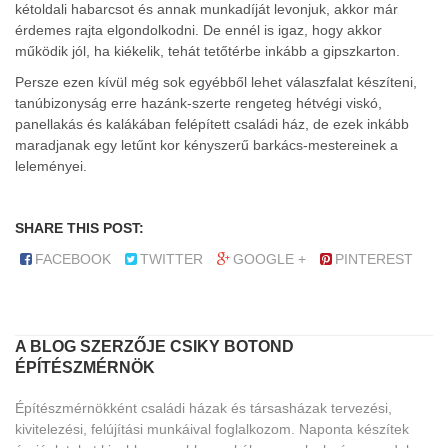
kétoldali habarcsot és annak munkadíját levonjuk, akkor már
érdemes rajta elgondolkodni. De ennél is igaz, hogy akkor
működik jól, ha kiékelik, tehát tetőtérbe inkább a gipszkarton.
Persze ezen kívül még sok egyébből lehet válaszfalat készíteni,
tanúbizonyság erre hazánk-szerte rengeteg hétvégi viskó,
panellakás és kalákában felépített családi ház, de ezek inkább
maradjanak egy letűnt kor kényszerű barkács-mestereinek a
leleményei.
SHARE THIS POST:
FACEBOOK
TWITTER
GOOGLE +
PINTEREST
A BLOG SZERZŐJE CSIKY BOTOND
ÉPÍTÉSZMÉRNÖK
Építészmérnökként családi házak és társasházak tervezési,
kivitelezési, felújítási munkáival foglalkozom. Naponta készítek