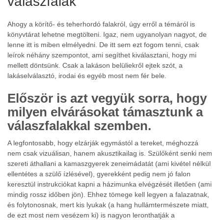
válaszfalak
Ahogy a körítő- és teherhordó falakról, úgy erről a témáról is
könyvtárat lehetne megtölteni.
Igaz, nem ugyanolyan nagyot, de
lenne itt is miben elmélyedni. De itt sem ezt fogom tenni, csak
leírok néhány szempontot, ami segíthet kiválasztani, hogy mi
mellett döntsünk. Csak a lakáson belüliekről ejtek szót, a
lakáselválasztó, irodai és egyéb most nem fér bele.
Először is azt vegyük sorra, hogy
milyen elvárásokat támasztunk a
válaszfalakkal szemben.
A legfontosabb, hogy elzárják egymástól a tereket, méghozzá
nem csak vizuálisan, hanem akusztikailag is. Szülőként senki nem
szereti áthallani a kamaszgyerek zeneimádatát (ami kivétel nélkül
ellentétes a szülő ízlésével), gyerekként pedig nem jó falon
keresztül instrukciókat kapni a házimunka elvégzését illetően (ami
mindig rossz időben jön). Ehhez tömege kell legyen a falazatnak,
és folytonosnak, mert kis lyukak (a hang hullámtermészete miatt,
de ezt most nem vesézem ki) is nagyon leronthatják a